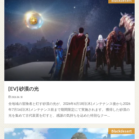
Blackdesert
[EV] 砂漠の光
2026.06.18
全地域の冒険者と灯す砂漠の光が、2026年6月18日(木)メンテナンス後から2026
年7月16日(木)メンテナンス前まで期間限定にて実施されます。 獲得した砂漠の
光を集めて古代装置を灯すと、感謝の気持ちを込めた特別なクー…
Blackdesert