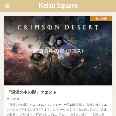
Keizu Square
紅の砂漠
「深淵の中の影」クエスト
2026.07.03
「深淵の中の影」クエストはメインストーリー第12章深淵の「禁断の扉」クエ
ストをクリアすると進行できます。カリバーンを討伐するためにアビス「次元
の骨格」に行きます。 行き方としては、アビス「カラスの巣」→「巨石の王