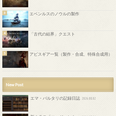
エベンルスのノウルの製作
「古代の結界」クエスト
アビスギア一覧（製作・合成、特殊合成用）
New Post
エマ・バルタリの記録日誌
2026.08.02