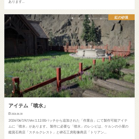
あります…
紅の砂漠
アイテム「噴水」
2026.06.30
2026/06/19のVer.1.12.00パッチから追加された「作業台」にて製作可能アイテ
ムに「噴水」があります。 製作に必要な「噴水」のレシピは、ケルンの小屋の
鑑賞石商店「スチルクレスト」と碑石工房彫像商店「トリアン…