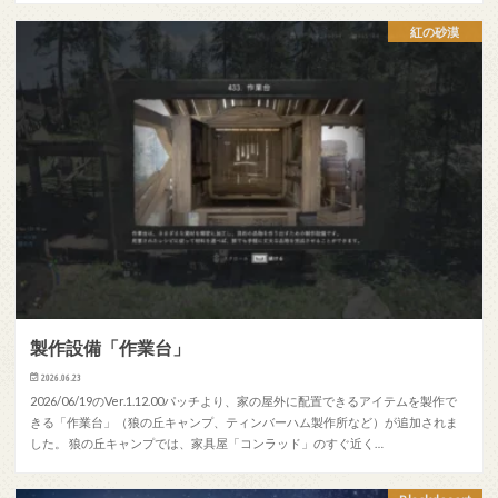
紅の砂漠
製作設備「作業台」
2026.06.23
2026/06/19のVer.1.12.00パッチより、家の屋外に配置できるアイテムを製作で
きる「作業台」（狼の丘キャンプ、ティンバーハム製作所など）が追加されま
した。 狼の丘キャンプでは、家具屋「コンラッド」のすぐ近く…