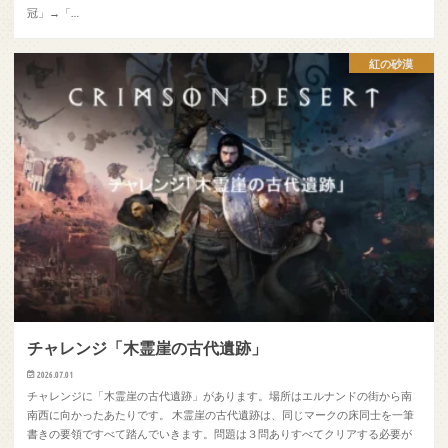
冠」→「…
紅の砂漠
チャレンジ「木霊崖の古代遺跡」
2026.07.01
チャレンジに「木霊崖の古代遺跡」があります。場所はエルナンドの街から南
南西に向かったあたりです。 木霊崖の古代遺跡は、同じマークの床同士を一筆
書きの要領ですべて踏んでいきます。問題は３問ありすべてクリアする必要が