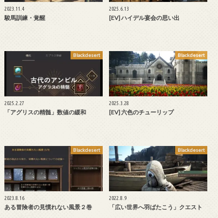
2023.11.4
2025.6.13
駿馬訓練・覚醒
[EV] ハイデル宴会の思い出
Blackdesert
Blackdesert
2025.2.27
2025.3.28
「アグリスの精髄」数値の緩和
[EV] 六色のチューリップ
Blackdesert
Blackdesert
2023.8.16
2022.8.9
ある冒険者の見慣れない風景２巻
「広い世界へ羽ばたこう」クエスト