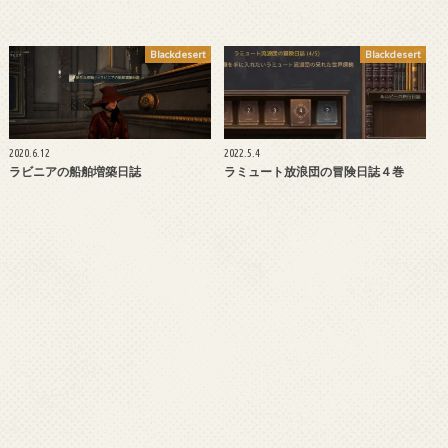
Blackdesert
Blackdesert
2020.6.12
2022.5.4
ラビニアの船舶増築日誌
ラミュート放浪団の冒険日誌４巻