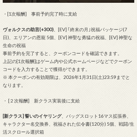
・[1次報酬] 事前予約完了時に支給
ヴォルクスの助言(+300)
、[EV] ｢終末の月｣祝福パッケージ(7
日)、エリアンの恩寵 5個、[EV] 神聖な勇猛の祝福、[EV] 神聖な
生命の祝福
事前予約を完了すると、クーポンコードを確認できます。
上記の[1次報酬]はゲーム内や公式ホームページなどでクーポン
コードを入力することで獲得ができます。
※ 本クーポンの有効期限は、2026年1月31日(土)23:59までと
なります。
・ [２次報酬] 新クラス実装後に支給
[新クラス] 誓いのイヤリング
、バッグスロット16マス拡張券、
キャラクター名交換券、祝福された伝令書(120分) 5個、戦闘/生
活スクロール選択箱