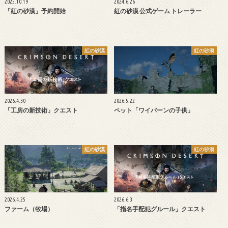
2025.10.19
2024.6.26
「紅の砂漠」予約開始
紅の砂漠 公式ゲーム トレーラー
紅の砂漠
紅の砂漠
2026.4.30
2026.5.22
「工房の新技術」クエスト
ペット「ワイバーンの子供」
紅の砂漠
紅の砂漠
2026.4.25
2026.6.3
ファーム（牧場）
「指名手配犯グルール」クエスト