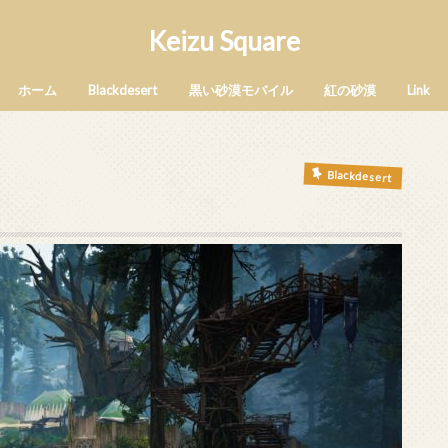
Keizu Square
ホーム
Blackdesert
黒い砂漠モバイル
紅の砂漠
Link
Blackdesert