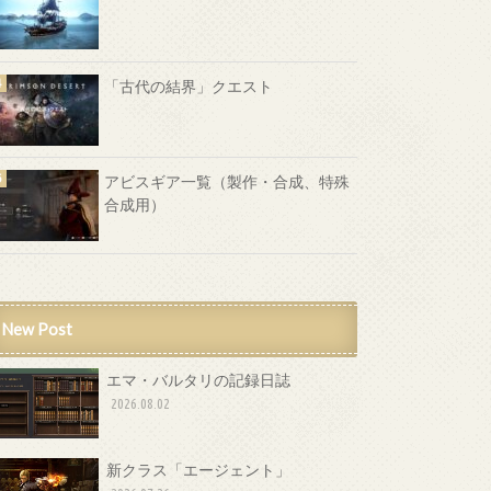
「古代の結界」クエスト
アビスギア一覧（製作・合成、特殊
合成用）
New Post
エマ・バルタリの記録日誌
2026.08.02
新クラス「エージェント」