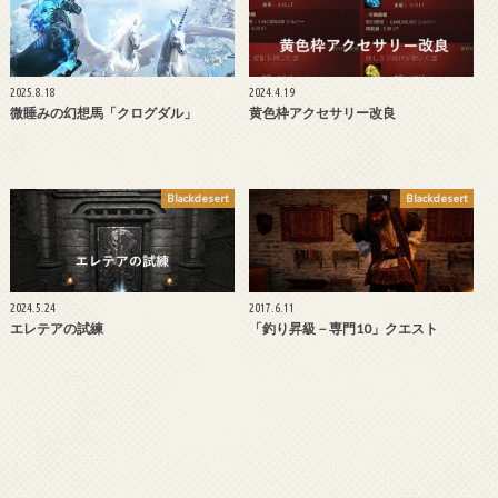
2025.8.18
2024.4.19
微睡みの幻想馬「クログダル」
黄色枠アクセサリー改良
Blackdesert
Blackdesert
2024.5.24
2017.6.11
エレテアの試練
「釣り昇級－専門10」クエスト