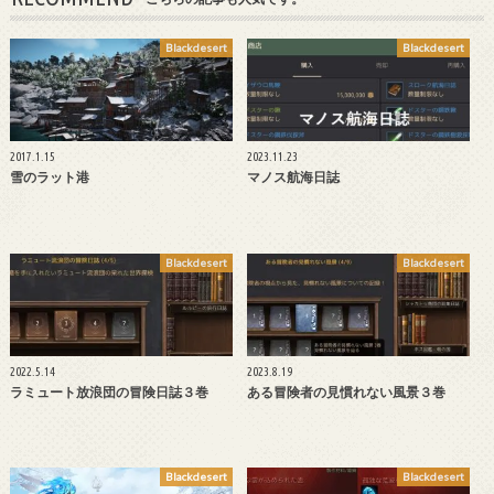
Blackdesert
Blackdesert
2017.1.15
2023.11.23
雪のラット港
マノス航海日誌
Blackdesert
Blackdesert
2022.5.14
2023.8.19
ラミュート放浪団の冒険日誌３巻
ある冒険者の見慣れない風景３巻
Blackdesert
Blackdesert