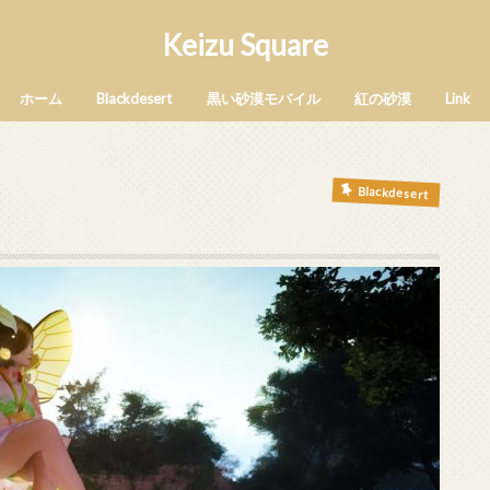
Keizu Square
ホーム
Blackdesert
黒い砂漠モバイル
紅の砂漠
Link
Blackdesert