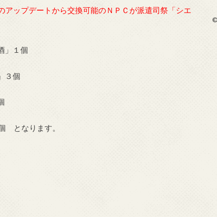
27のアップデートから交換可能のＮＰＣが派遣司祭「シエ
©
酒」１個
」３個
個
個 となります。