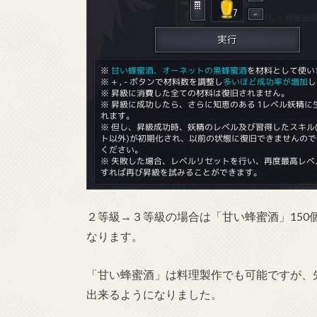
２等級→３等級の場合は「甘い蜂蜜酒」150
なります。
「甘い蜂蜜酒」は料理製作でも可能ですが、
出来るようになりました。