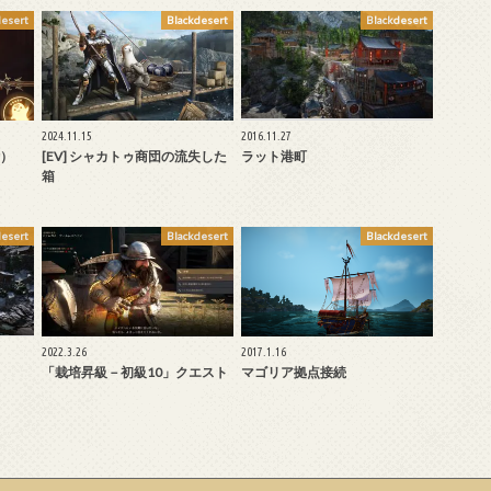
desert
Blackdesert
Blackdesert
2024.11.15
2016.11.27
）
[EV] シャカトゥ商団の流失した
ラット港町
箱
desert
Blackdesert
Blackdesert
2022.3.26
2017.1.16
「栽培昇級－初級10」クエスト
マゴリア拠点接続