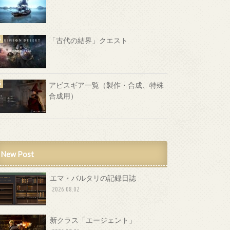
「古代の結界」クエスト
アビスギア一覧（製作・合成、特殊
合成用）
New Post
エマ・バルタリの記録日誌
2026.08.02
新クラス「エージェント」