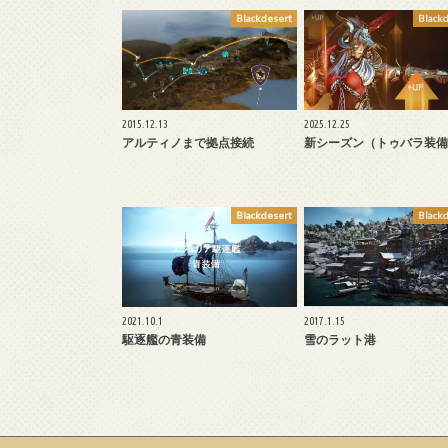
Blackdesert
Black
2015.12.13
2025.12.25
アルティノまで拠点接続
新シーズン（トゥバラ装備
Blackdesert
Black
2021.10.1
2017.1.15
駆逐艦の青装備
雪のラット港