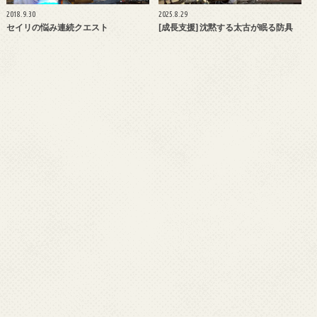
2018.9.30
2025.8.29
セイリの悩み連続クエスト
[成長支援] 沈黙する太古が眠る防具