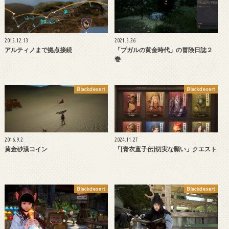
2015.12.13
2021.3.26
アルティノまで拠点接続
「プガルの黄金時代」の冒険日誌２
巻
Blackdesert
Blackdesert
2016.9.2
2024.11.27
黄金砂漠コイン
「[青衣童子伝]切実な願い」クエスト
Blackdesert
Blackdesert