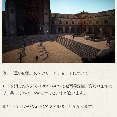
他、『黒い砂漠』のスクリーンショットについて
ＵＩを消したうえで<Ctrl>+<Alt>で被写界深度が変わりますの
で、奥まで<w>、<s>キーでピントが合います。
また、<Shift>+<Ctrl>にてフィルターがかかります。