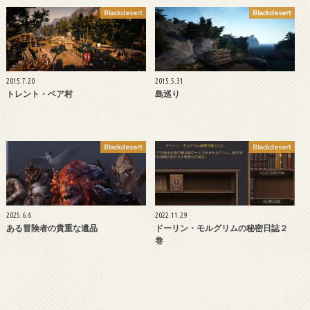
Blackdesert
Blackdesert
2015.7.20
2015.5.31
トレント・ベア村
島巡り
Blackdesert
Blackdesert
2025.6.6
2022.11.29
ある冒険者の貴重な遺品
ドーリン・モルグリムの秘密日誌２
巻