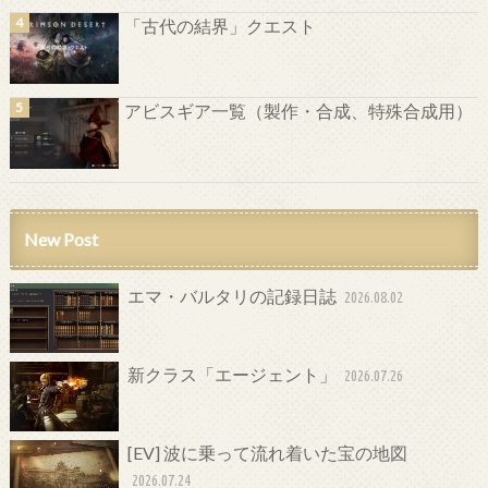
「古代の結界」クエスト
アビスギア一覧（製作・合成、特殊合成用）
New Post
エマ・バルタリの記録日誌
2026.08.02
新クラス「エージェント」
2026.07.26
[EV] 波に乗って流れ着いた宝の地図
2026.07.24