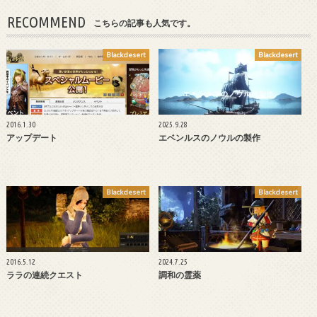
RECOMMEND
こちらの記事も人気です。
Blackdesert
Blackdesert
2016.1.30
2025.9.28
アップデート
エベンルスのノウルの製作
Blackdesert
Blackdesert
2016.5.12
2024.7.25
ララの連続クエスト
調和の霊薬