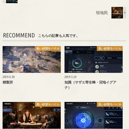
領地民
RECOMMEND
こちらの記事も人気です。
黒い砂漠モバイル
黒い砂漠モバイル
2019.6.30
2019.3.24
精製所
知識（サザエ寄生蜂・沼地イグア
ナ）
黒い砂漠モバイル
黒い砂漠モバイル