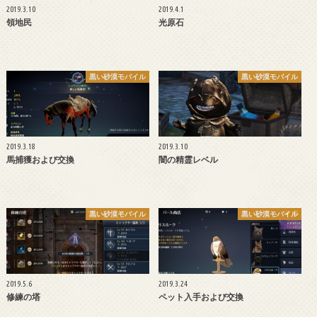
2019.3.10
2019.4.1
領地民
光原石
黒い砂漠モバイル
黒い砂漠モバイル
2019.3.18
2019.3.10
馬捕獲および交換
闇の精霊レベル
黒い砂漠モバイル
黒い砂漠モバイル
2019.5.6
2019.3.24
修練の塔
ペット入手および交換