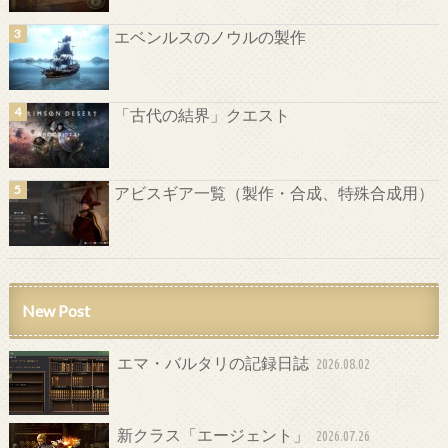
エベンルスのノウルの製作
「古代の結界」クエスト
アビスギア一覧（製作・合成、特殊合成用）
New Post
エマ・バルタリの記録日誌
2026.08.02
新クラス「エージェント」
2026.07.26