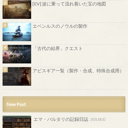
[EV] 波に乗って流れ着いた宝の地図
エベンルスのノウルの製作
「古代の結界」クエスト
アビスギア一覧（製作・合成、特殊合成用）
New Post
エマ・バルタリの記録日誌
2026.08.02