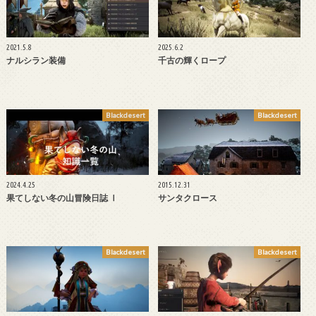
2021.5.8
2025.6.2
ナルシラン装備
千古の輝くロープ
Blackdesert
Blackdesert
2024.4.25
2015.12.31
果てしない冬の山冒険日誌 Ⅰ
サンタクロース
Blackdesert
Blackdesert