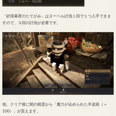
「砂漠暴君のたてがみ」はヌーベル討伐１回で１つ入手できま
すので、３回の討伐が必要です。
他、クリア後に闇の精霊から「魔力が込められた羊皮紙（＋
100）」が貰えます。