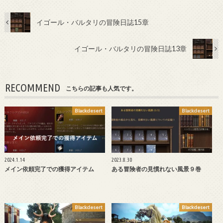
イゴール・バルタリの冒険日誌15章
イゴール・バルタリの冒険日誌13章
RECOMMEND
こちらの記事も人気です。
Blackdesert
Blackdesert
2024.1.14
2023.8.30
メイン依頼完了での獲得アイテム
ある冒険者の見慣れない風景９巻
Blackdesert
Blackdesert