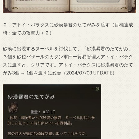
２．アトイ・バラクスに砂漠暴君のたてがみを渡す（目標達成
時：全ての攻撃力＋２）
砂漠に出現するヌーベルを討伐して、「砂漠暴君のたてがみ」
３個を砂粒バザールのカタン軍部ー貿易管理人アトイ・バラク
スに渡すと、クリアです。アトイ・バラクスに砂漠暴君のたて
がみ3個 → 1個を渡すに変更（2024/07/03 UPDATE）