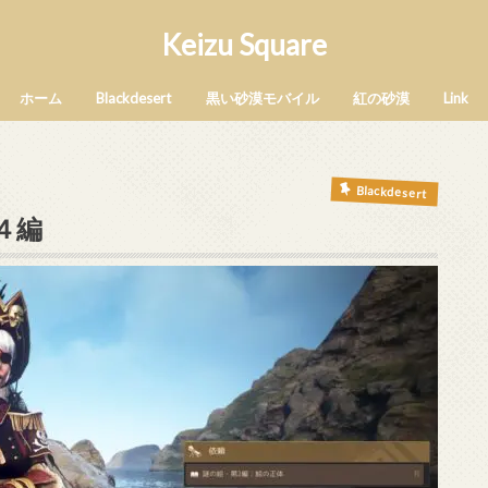
Keizu Square
ホーム
Blackdesert
黒い砂漠モバイル
紅の砂漠
Link
Blackdesert
４編