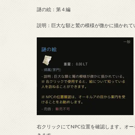
謎の絵：第４編
説明：巨大な額と鷲の模様が微かに描かれて
右クリックにてNPC位置を確認します。オ
きます。