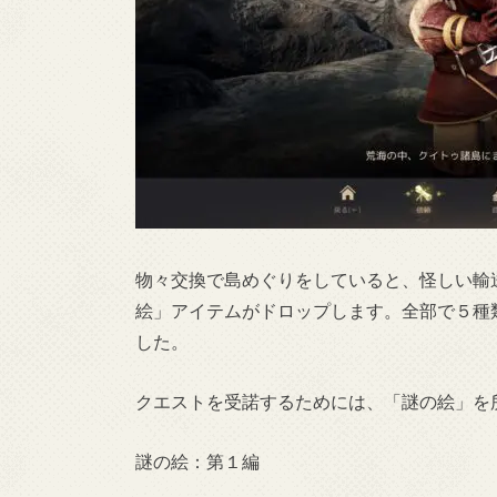
物々交換で島めぐりをしていると、怪しい輸
絵」アイテムがドロップします。全部で５種
した。
クエストを受諾するためには、「謎の絵」を
謎の絵：第１編