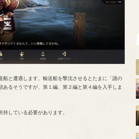
送船と遭遇します。輸送船を撃沈させるとたまに「謎の
類あるそうですが、第１編、第２編と第４編を入手しま
所持している必要があります。