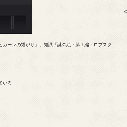
©
とカーンの繋がり」、知識「謎の絵・第１編：ロブスタ
ている