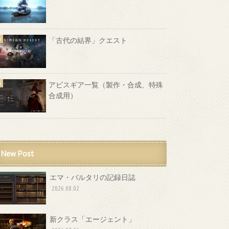
「古代の結界」クエスト
アビスギア一覧（製作・合成、特殊
合成用）
New Post
エマ・バルタリの記録日誌
2026.08.02
新クラス「エージェント」