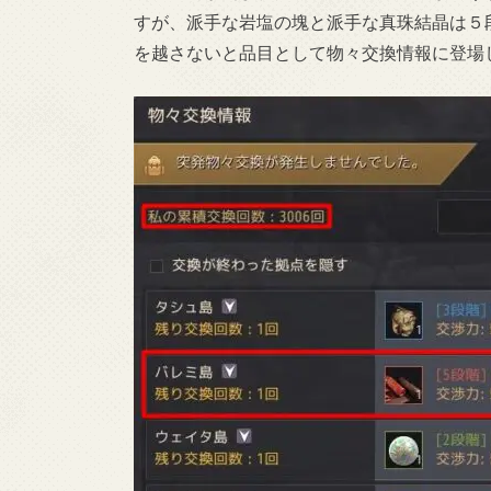
すが、派手な岩塩の塊と派手な真珠結晶は５段
を越さないと品目として物々交換情報に登場