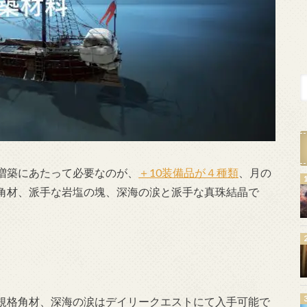
増築にあたって必要なのが、
＋10装備品が４種類
、月の
角材、派手な岩塩の塊、深海の涙と派手な真珠結晶で
規格角材、深海の涙はデイリークエストにて入手可能で