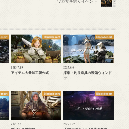
ワカサギ釣りイベント
desert
Blackdesert
Blackdesert
2025.7.29
2024.6.6
アイテム大量加工製作式
採集・釣り道具の装備ウィンド
ウ
desert
Blackdesert
Blackdesert
2021.7.9
2025.8.26