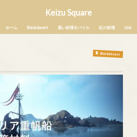
Keizu Square
ホーム
Blackdesert
黒い砂漠モバイル
紅の砂漠
Link
Blackdesert