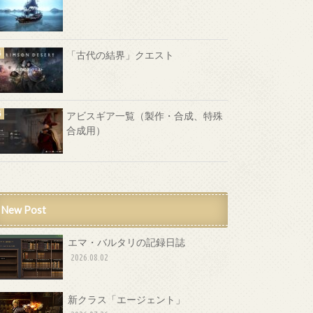
「古代の結界」クエスト
アビスギア一覧（製作・合成、特殊
合成用）
New Post
エマ・バルタリの記録日誌
2026.08.02
新クラス「エージェント」