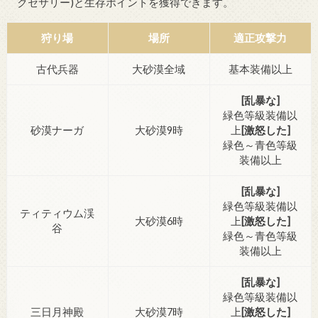
クセサリー)と生存ポイントを獲得できます。
狩り場
場所
適正攻撃力
古代兵器
大砂漠全域
基本装備以上
[乱暴な]
緑色等級装備以
砂漠ナーガ
大砂漠9時
上
[激怒した]
緑色～青色等級
装備以上
[乱暴な]
緑色等級装備以
ティティウム渓
大砂漠6時
上
[激怒した]
谷
緑色～青色等級
装備以上
[乱暴な]
緑色等級装備以
三日月神殿
大砂漠7時
上
[激怒した]