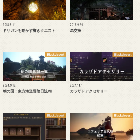
2018.8.11
2015.9.24
ドリガンを動かす響きクエスト
馬交換
Blackdesert
Blackdesert
2024.9.12
2024.11.1
朝の国：東方海道冒険日誌Ⅷ
カラザドアクセサリー
Blackdesert
Blackdesert