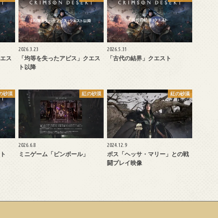
2026.3.23
2026.5.31
エス
「均等を失ったアビス」クエス
「古代の結界」クエスト
ト以降
の砂漠
紅の砂漠
紅の砂漠
2026.6.8
2024.12.9
ト
ミニゲーム「ピンボール」
ボス「ヘッサ・マリー」との戦
闘プレイ映像