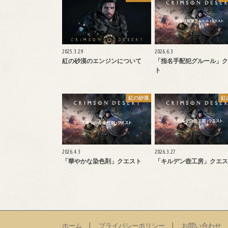
2025.3.29
2026.6.3
紅の砂漠のエンジンについて
「指名手配犯グルール」ク
ト
紅の砂漠
紅
2026.4.3
2026.3.27
「華やかな染色剤」クエスト
「キルデン壺工房」クエス
ホーム
プライバシーポリシー
お問い合わせ