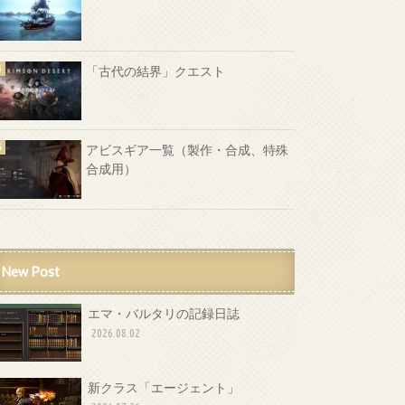
「古代の結界」クエスト
アビスギア一覧（製作・合成、特殊
合成用）
New Post
エマ・バルタリの記録日誌
2026.08.02
新クラス「エージェント」