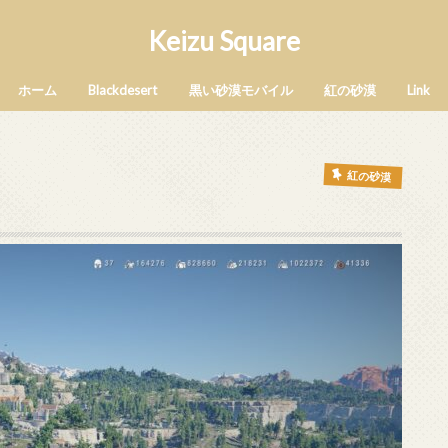
Keizu Square
ホーム
Blackdesert
黒い砂漠モバイル
紅の砂漠
Link
紅の砂漠