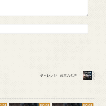
チャレンジ「歯車の尖塔」
の砂漠
紅の砂漠
紅の砂漠