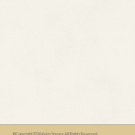
©Copyright2026
Keizu Square
.All Rights Reserved.