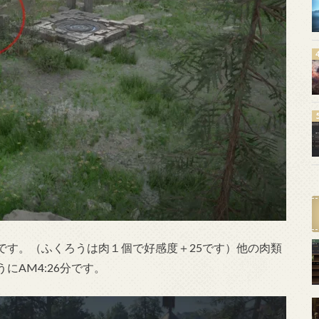
です。（ふくろうは肉１個で好感度＋25です）他の肉類
にAM4:26分です。