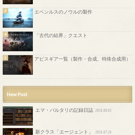
エベンルスのノウルの製作
「古代の結界」クエスト
アビスギア一覧（製作・合成、特殊合成用）
New Post
エマ・バルタリの記録日誌
2026.08.02
新クラス「エージェント」
2026.07.26