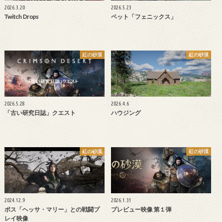
2026.3.20
2026.5.23
Twitch Drops
ペット「フェニックス」
紅の砂漠
紅の砂漠
2026.5.28
2026.4.6
「古い研究日誌」クエスト
ハウジング
紅の砂漠
紅の砂漠
2024.12.9
2026.1.31
ボス「ヘッサ・マリー」との戦闘プ
プレビュー映像 第１弾
レイ映像