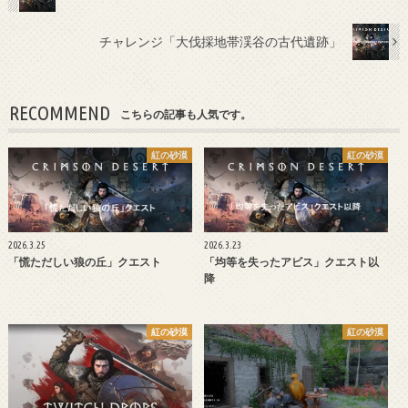
チャレンジ「大伐採地帯渓谷の古代遺跡」
RECOMMEND
こちらの記事も人気です。
紅の砂漠
紅の砂漠
2026.3.25
2026.3.23
「慌ただしい狼の丘」クエスト
「均等を失ったアビス」クエスト以
降
紅の砂漠
紅の砂漠