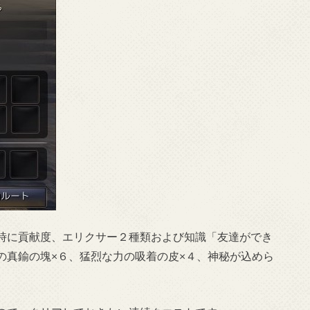
時に貢献度、エリクサー２種類および知識「友達ができ
の真鍮の塊×６、猛烈な力の吸着の皮×４、神秘が込めら
。