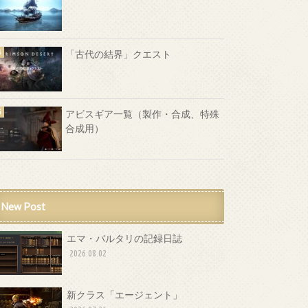
「古代の結界」クエスト
アビスギア一覧（製作・合成、特殊
合成用）
New Post
エマ・バルタリの記録日誌
2026.08.02
新クラス「エージェント」