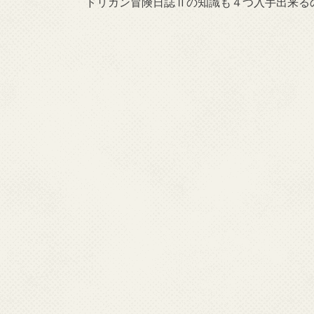
ドリガン冒険日誌Ⅱの知識も４つ入手出来る