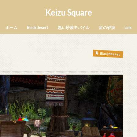
Keizu Square
ホーム
Blackdesert
黒い砂漠モバイル
紅の砂漠
Link
Blackdesert